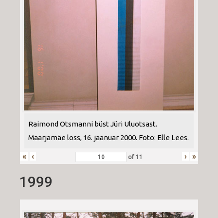
Raimond Otsmanni büst Jüri Uluotsast.
Maarjamäe loss, 16. jaanuar 2000. Foto: Elle Lees.
«
‹
›
»
of
11
1999