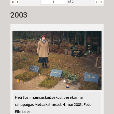
«
‹
›
»
of
2
2003
Heli Susi muinsuskaitsekuul perekonna
rahupaigas Metsakalmistul. 4. mai 2003. Foto:
Elle Lees.