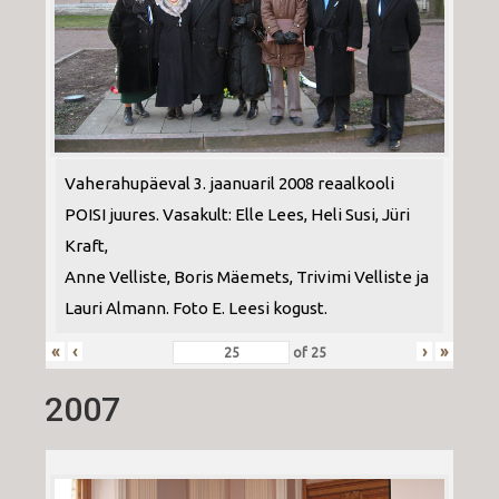
Vaherahupäeval 3. jaanuaril 2008 reaalkooli
POISI juures. Vasakult: Elle Lees, Heli Susi, Jüri
Kraft,
Anne Velliste, Boris Mäemets, Trivimi Velliste ja
Lauri Almann. Foto E. Leesi kogust.
«
‹
›
»
of
25
2007