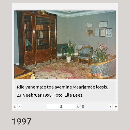
Riigivanemate toa avamine Maarjamäe lossis.
23. veebruar 1998. Foto: Elle Lees.
«
‹
›
»
of
5
1997