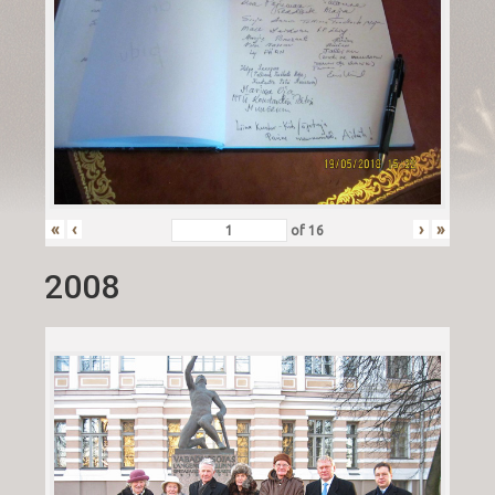
«
‹
›
»
of
16
2008