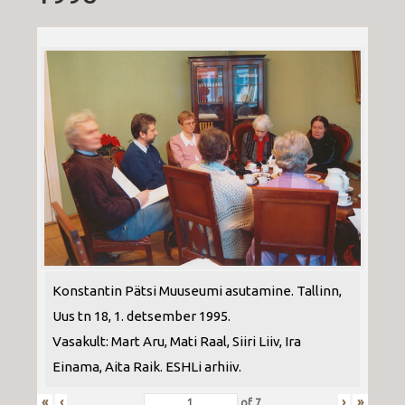
Konstantin Pätsi Muuseumi asutamine. Tallinn,
Uus tn 18, 1. detsember 1995.
Vasakult: Mart Aru, Mati Raal, Siiri Liiv, Ira
Einama, Aita Raik. ESHLi arhiiv.
«
‹
›
»
of
7