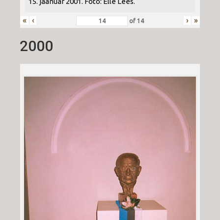
15. jaanuar 2001. Foto: Elle Lees.
«
‹
›
»
of
14
2000