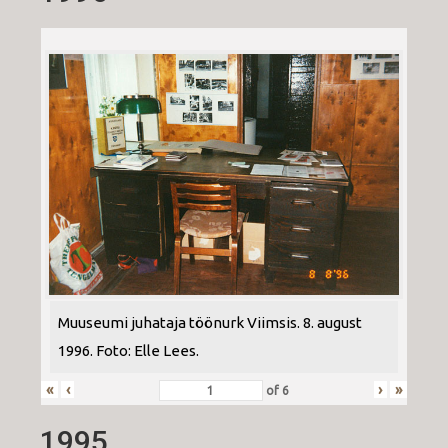
Muuseumi juhataja töönurk Viimsis. 8. august
1996. Foto: Elle Lees.
«
‹
›
»
of
6
1995