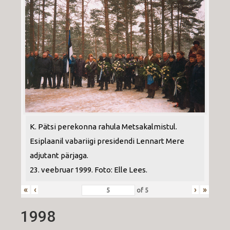
K. Pätsi perekonna rahula Metsakalmistul.
Esiplaanil vabariigi presidendi Lennart Mere
adjutant pärjaga.
23. veebruar 1999. Foto: Elle Lees.
«
‹
›
»
of
5
1998