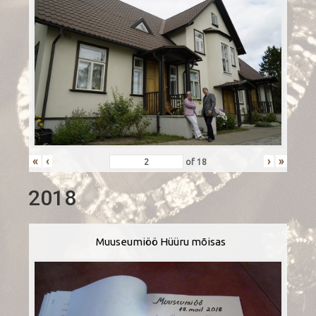
«
‹
›
»
of
18
2018
Muuseumiöö Hüüru mõisas