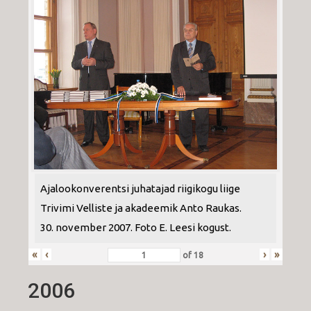
Ajalookonverentsi juhatajad riigikogu liige
Trivimi Velliste ja akadeemik Anto Raukas.
30. november 2007. Foto E. Leesi kogust.
«
‹
›
»
of
18
2006