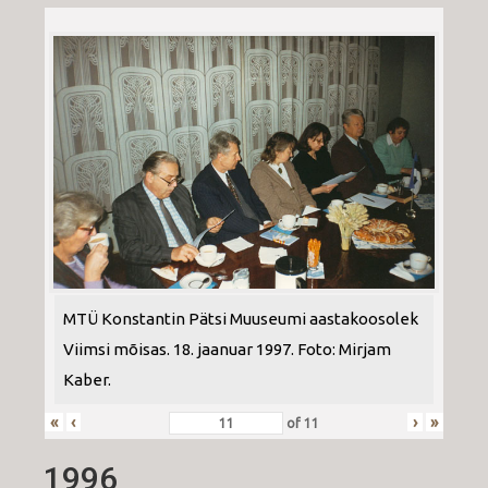
MTÜ Konstantin Pätsi Muuseumi aastakoosolek
Viimsi mõisas. 18. jaanuar 1997. Foto: Mirjam
Kaber.
«
‹
›
»
of
11
1996