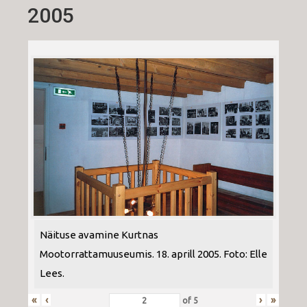
2005
Näituse avamine Kurtnas
Mootorrattamuuseumis. 18. aprill 2005. Foto: Elle
Lees.
«
‹
›
»
of
5