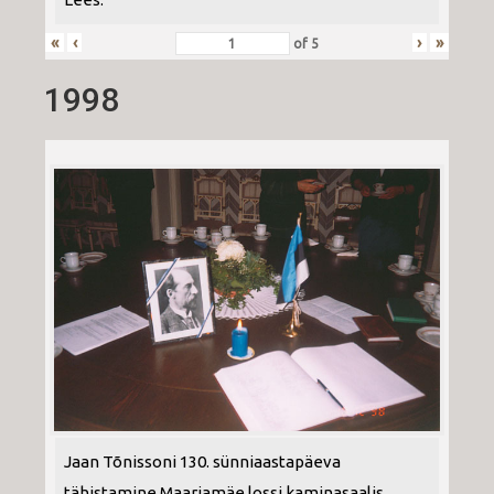
«
‹
›
»
of
5
1998
Jaan Tõnissoni 130. sünniaastapäeva
tähistamine Maarjamäe lossi kaminasaalis.