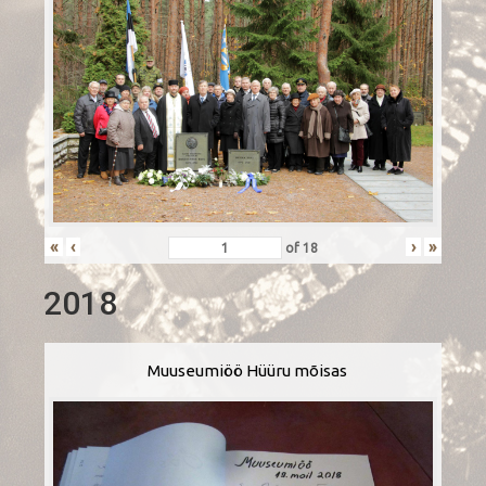
«
‹
›
»
of
18
2018
Muuseumiöö Hüüru mõisas