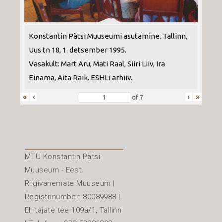
Konstantin Pätsi Muuseumi asutamine. Tallinn,
Uus tn 18, 1. detsember 1995.
Vasakult: Mart Aru, Mati Raal, Siiri Liiv, Ira
Einama, Aita Raik. ESHLi arhiiv.
«
‹
›
»
of
7
MTÜ Konstantin Pätsi
Muuseum - Eesti
Riigivanemate Muuseum |
Registrinumber: 80089988 |
Ehitajate tee 109a/1, Tallinn