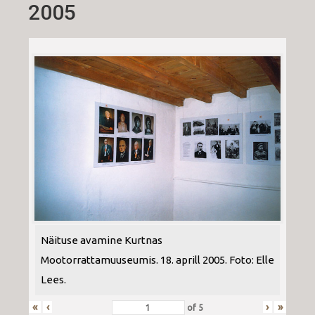
2005
Näituse avamine Kurtnas
Mootorrattamuuseumis. 18. aprill 2005. Foto: Elle
Lees.
«
‹
›
»
of
5