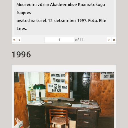
Muuseumi vitriin Akadeemilise Raamatukogu
fuajees
avatud näitusel. 12. detsember 1997. Foto: Elle
Lees.
«
‹
›
»
of
11
1996