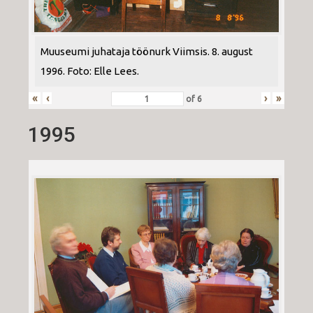
Muuseumi juhataja töönurk Viimsis. 8. august
1996. Foto: Elle Lees.
«
‹
›
»
of
6
1995