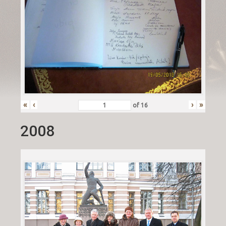
«
‹
›
»
of
16
2008