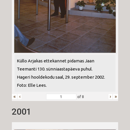
Küllo Arjakas ettekannet pidamas Jaan
Teemanti 130. sünniaastapäeva puhul.
Hageri hooldekodu saal, 29. september 2002.
Foto: Elle Lees.
«
‹
›
»
of
8
2001