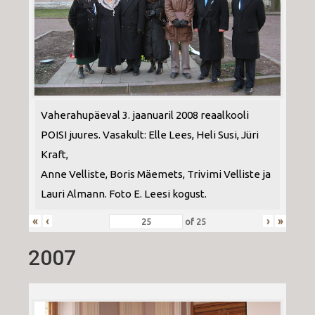
Vaherahupäeval 3. jaanuaril 2008 reaalkooli
POISI juures. Vasakult: Elle Lees, Heli Susi, Jüri
Kraft,
Anne Velliste, Boris Mäemets, Trivimi Velliste ja
Lauri Almann. Foto E. Leesi kogust.
«
‹
›
»
of
25
2007