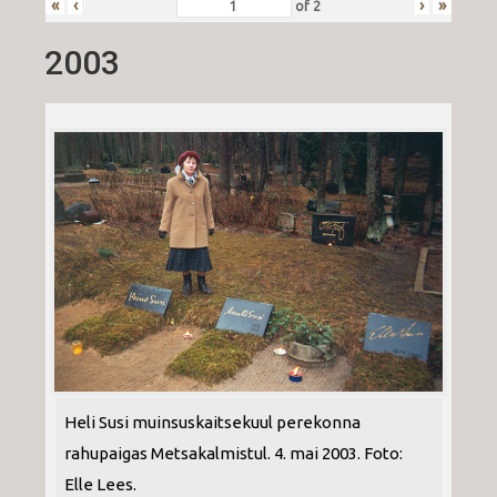
«
‹
›
»
of
2
2003
Heli Susi muinsuskaitsekuul perekonna
rahupaigas Metsakalmistul. 4. mai 2003. Foto:
Elle Lees.