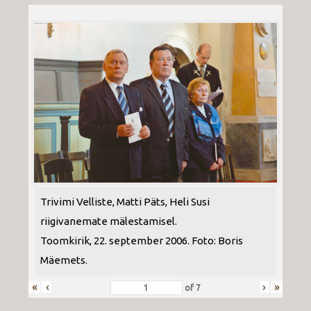
Trivimi Velliste, Matti Päts, Heli Susi
riigivanemate mälestamisel.
Toomkirik, 22. september 2006. Foto: Boris
Mäemets.
«
‹
›
»
of
7