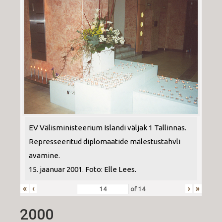
EV Välisministeerium Islandi väljak 1 Tallinnas.
Represseeritud diplomaatide mälestustahvli
avamine.
15. jaanuar 2001. Foto: Elle Lees.
«
‹
›
»
of
14
2000