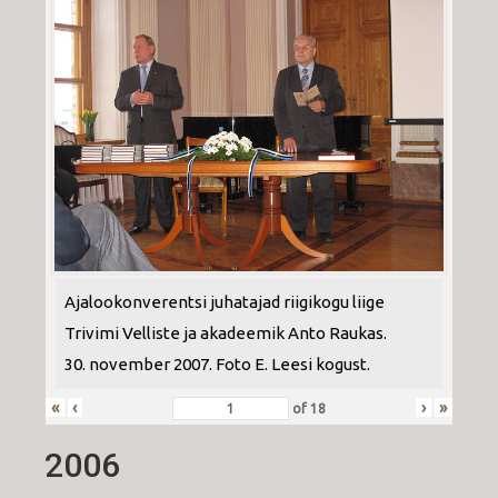
Ajalookonverentsi juhatajad riigikogu liige
Trivimi Velliste ja akadeemik Anto Raukas.
30. november 2007. Foto E. Leesi kogust.
«
‹
›
»
of
18
2006