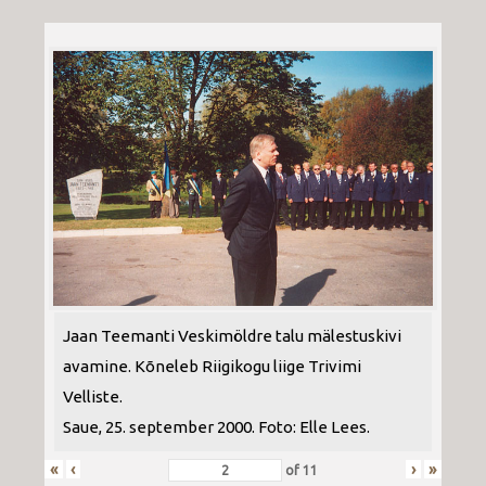
Jaan Teemanti Veskimöldre talu mälestuskivi
avamine. Kõneleb Riigikogu liige Trivimi
Velliste.
Saue, 25. september 2000. Foto: Elle Lees.
«
‹
›
»
of
11