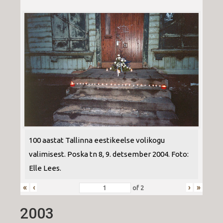
100 aastat Tallinna eestikeelse volikogu
valimisest. Poska tn 8, 9. detsember 2004. Foto:
Elle Lees.
«
‹
›
»
of
2
2003