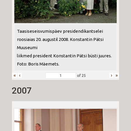
Taasiseseisvumispäev presidendikantselei
roosiaias 20. augustil 2008. Konstantin Pätsi
Muuseumi
liikmed president Konstantin Pätsi büsti juures.
Foto: Boris Mäemets.
«
‹
›
»
of
25
2007