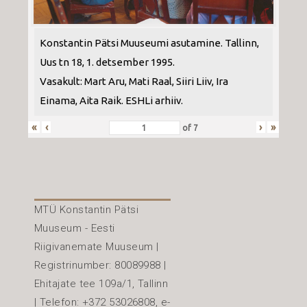
Konstantin Pätsi Muuseumi asutamine. Tallinn,
Uus tn 18, 1. detsember 1995.
Vasakult: Mart Aru, Mati Raal, Siiri Liiv, Ira
Einama, Aita Raik. ESHLi arhiiv.
«
‹
›
»
of
7
MTÜ Konstantin Pätsi
Muuseum - Eesti
Riigivanemate Muuseum |
Registrinumber: 80089988 |
Ehitajate tee 109a/1, Tallinn
| Telefon: +372 53026808, e-