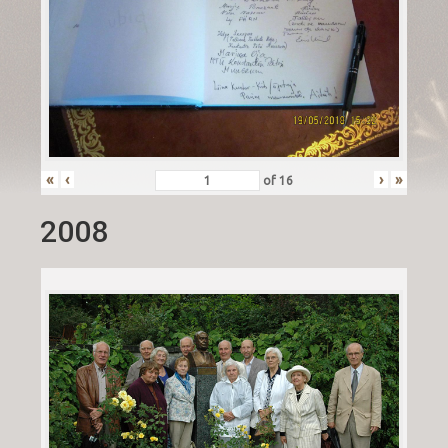
«
‹
›
»
of
16
2008