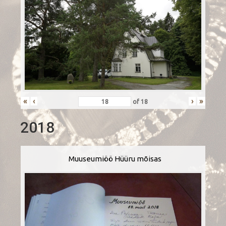
«
‹
›
»
of
18
2018
Muuseumiöö Hüüru mõisas