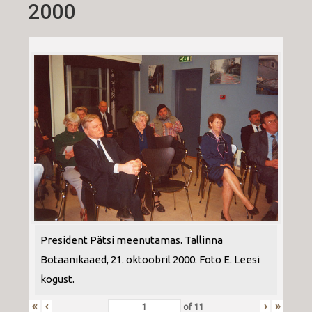
2000
President Pätsi meenutamas. Tallinna
Botaanikaaed, 21. oktoobril 2000. Foto E. Leesi
kogust.
«
‹
›
»
of
11