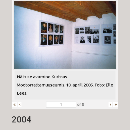
Näituse avamine Kurtnas
Mootorrattamuuseumis. 18. aprill 2005. Foto: Elle
Lees.
«
‹
›
»
of
5
2004