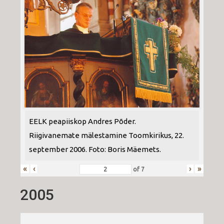
EELK peapiiskop Andres Põder.
Riigivanemate mälestamine Toomkirikus, 22.
september 2006. Foto: Boris Mäemets.
«
‹
›
»
of
7
2005