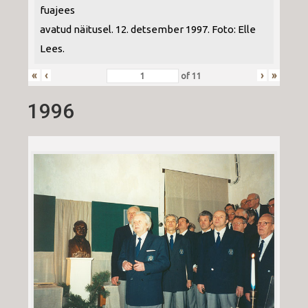
fuajees
avatud näitusel. 12. detsember 1997. Foto: Elle
Lees.
«
‹
›
»
of
11
1996