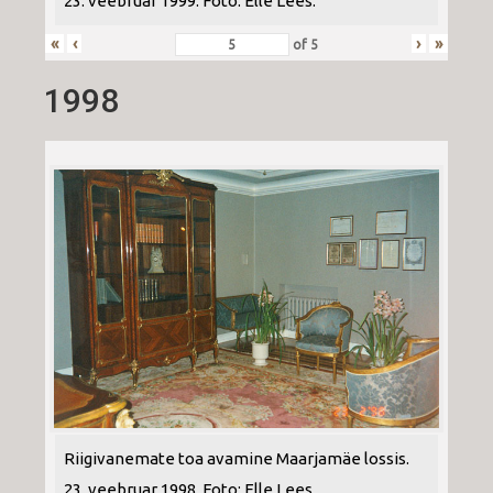
23. veebruar 1999. Foto: Elle Lees.
«
‹
›
»
of
5
1998
Riigivanemate toa avamine Maarjamäe lossis.
23. veebruar 1998. Foto: Elle Lees.