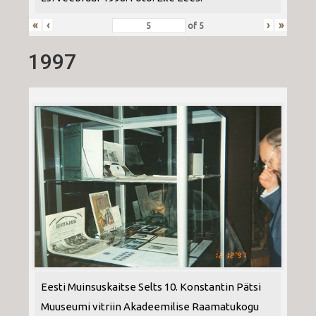
«
‹
›
»
of
5
1997
Eesti Muinsuskaitse Selts 10. Konstantin Pätsi
Muuseumi vitriin Akadeemilise Raamatukogu