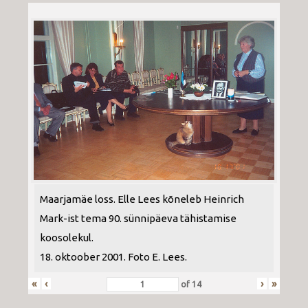
Maarjamäe loss. Elle Lees kõneleb Heinrich
Mark-ist tema 90. sünnipäeva tähistamise
koosolekul.
18. oktoober 2001. Foto E. Lees.
«
‹
›
»
of
14