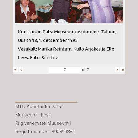
Konstantin Pätsi Muuseumi asutamine. Tallinn,
Uus tn 18, 1. detsember 1995.
Vasakult: Marika Reintam, Küllo Arjakas ja Elle
Lees. Foto: Siiri Liiv.
«
‹
›
»
of
7
MTÜ Konstantin Pätsi
Muuseum - Eesti
Riigivanemate Muuseum |
Registrinumber: 80089988 |