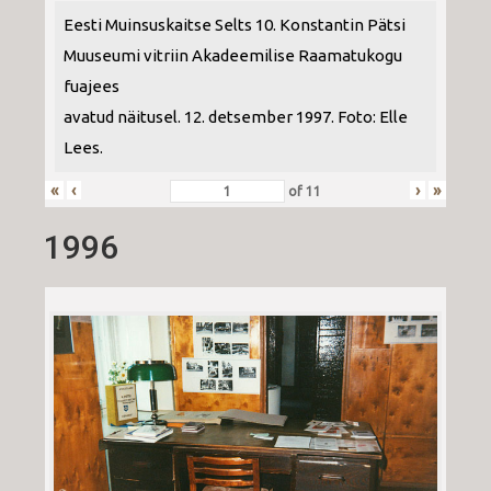
Eesti Muinsuskaitse Selts 10. Konstantin Pätsi
Muuseumi vitriin Akadeemilise Raamatukogu
fuajees
avatud näitusel. 12. detsember 1997. Foto: Elle
Lees.
«
‹
›
»
of
11
1996