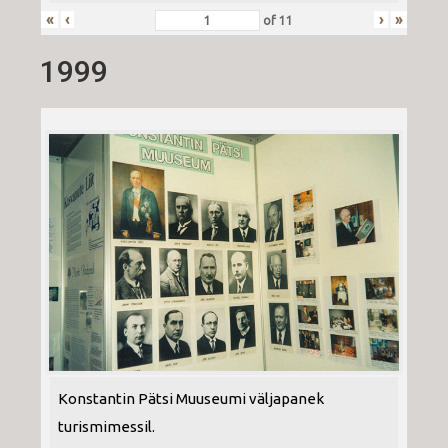
«
‹
›
»
of
11
1999
Konstantin Pätsi Muuseumi väljapanek
turismimessil.