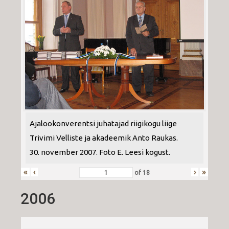
Ajalookonverentsi juhatajad riigikogu liige
Trivimi Velliste ja akadeemik Anto Raukas.
30. november 2007. Foto E. Leesi kogust.
«
‹
›
»
of
18
2006