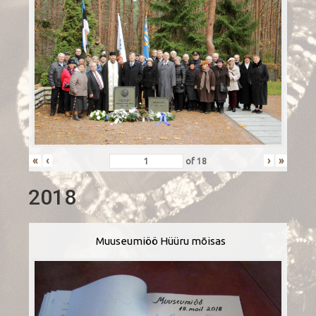
«
‹
›
»
of
18
2018
Muuseumiöö Hüüru mõisas