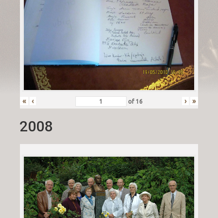
«
‹
›
»
of
16
2008