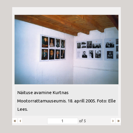
Näituse avamine Kurtnas
Mootorrattamuuseumis. 18. aprill 2005. Foto: Elle
Lees.
«
‹
›
»
of
5