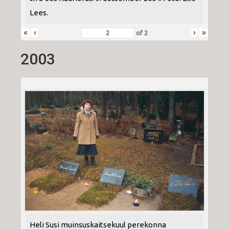
Lees.
«
‹
›
»
of
2
2003
Heli Susi muinsuskaitsekuul perekonna