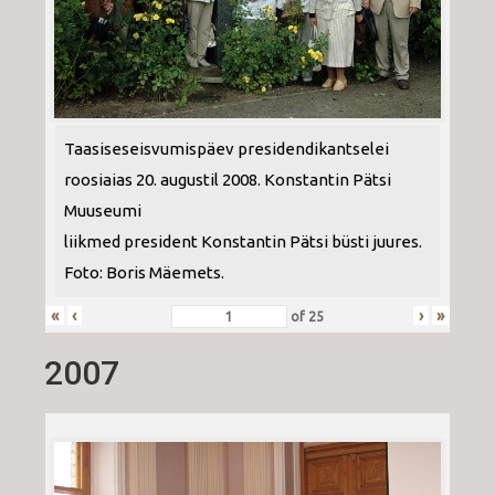
Taasiseseisvumispäev presidendikantselei
roosiaias 20. augustil 2008. Konstantin Pätsi
Muuseumi
liikmed president Konstantin Pätsi büsti juures.
Foto: Boris Mäemets.
«
‹
›
»
of
25
2007