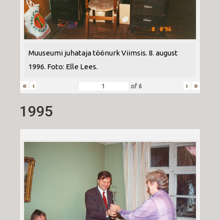
Muuseumi juhataja töönurk Viimsis. 8. august
1996. Foto: Elle Lees.
«
‹
›
»
of
6
1995