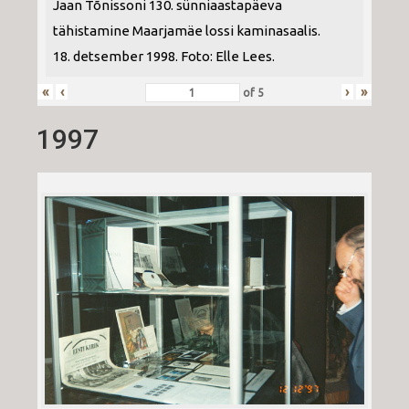
Jaan Tõnissoni 130. sünniaastapäeva
tähistamine Maarjamäe lossi kaminasaalis.
18. detsember 1998. Foto: Elle Lees.
«
‹
›
»
of
5
1997