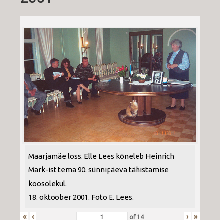
Maarjamäe loss. Elle Lees kõneleb Heinrich
Mark-ist tema 90. sünnipäeva tähistamise
koosolekul.
18. oktoober 2001. Foto E. Lees.
«
‹
›
»
of
14