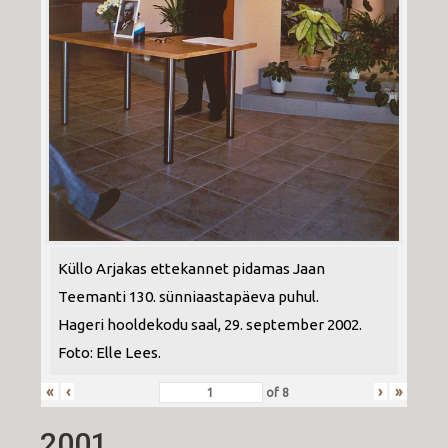
Küllo Arjakas ettekannet pidamas Jaan
Teemanti 130. sünniaastapäeva puhul.
Hageri hooldekodu saal, 29. september 2002.
Foto: Elle Lees.
«
‹
›
»
of
8
2001