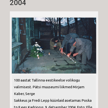
2004
100 aastat Tallinna eestikeelse volikogu
valimisest. Pätsi muuseumi liikmed Mirjam
Kaber, Serge
Sakkeus ja Fredi Lepp küünlaid asetamas Poska
tn 8 ees Kadriorus. 9. detsember 2004. Foto: Elle