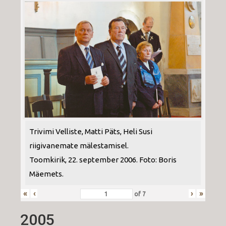
Trivimi Velliste, Matti Päts, Heli Susi
riigivanemate mälestamisel.
Toomkirik, 22. september 2006. Foto: Boris
Mäemets.
«
‹
›
»
of
7
2005