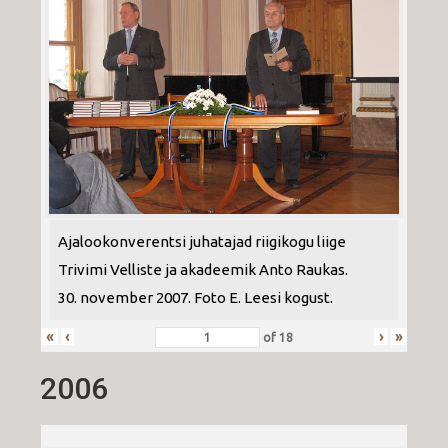
Ajalookonverentsi juhatajad riigikogu liige
Trivimi Velliste ja akadeemik Anto Raukas.
30. november 2007. Foto E. Leesi kogust.
«
‹
›
»
of
18
2006