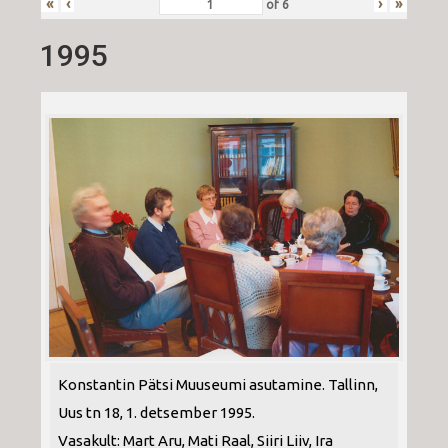
«
‹
›
»
of
6
1995
Konstantin Pätsi Muuseumi asutamine. Tallinn,
Uus tn 18, 1. detsember 1995.
Vasakult: Mart Aru, Mati Raal, Siiri Liiv, Ira