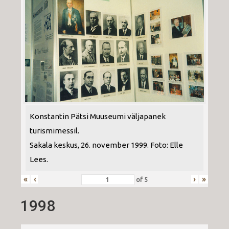
Konstantin Pätsi Muuseumi väljapanek
turismimessil.
Sakala keskus, 26. november 1999. Foto: Elle
Lees.
«
‹
›
»
of
5
1998