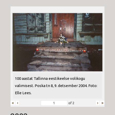
100 aastat Tallinna eestikeelse volikogu
valimisest. Poska tn 8, 9. detsember 2004. Foto:
Elle Lees.
«
‹
›
»
of
2