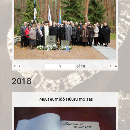
«
‹
›
»
of
18
2018
Muuseumiöö Hüüru mõisas