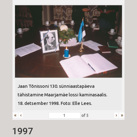
Jaan Tõnissoni 130. sünniaastapäeva
tähistamine Maarjamäe lossi kaminasaalis.
18. detsember 1998. Foto: Elle Lees.
«
‹
›
»
of
5
1997