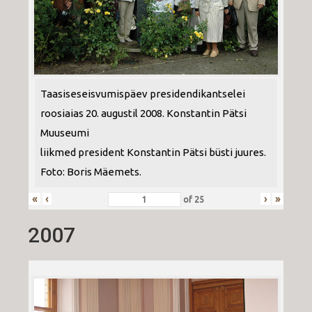
Taasiseseisvumispäev presidendikantselei
roosiaias 20. augustil 2008. Konstantin Pätsi
Muuseumi
liikmed president Konstantin Pätsi büsti juures.
Foto: Boris Mäemets.
«
‹
›
»
of
25
2007