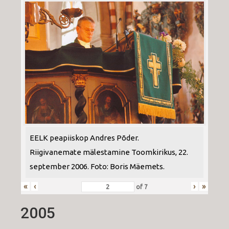
EELK peapiiskop Andres Põder.
Riigivanemate mälestamine Toomkirikus, 22.
september 2006. Foto: Boris Mäemets.
«
‹
›
»
of
7
2005