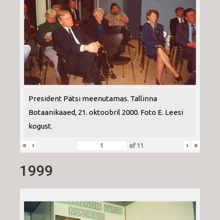
President Pätsi meenutamas. Tallinna
Botaanikaaed, 21. oktoobril 2000. Foto E. Leesi
kogust.
«
‹
›
»
of
11
1999