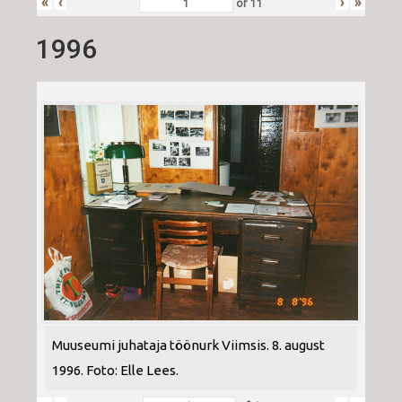
«
‹
›
»
of
11
1996
Muuseumi juhataja töönurk Viimsis. 8. august
1996. Foto: Elle Lees.