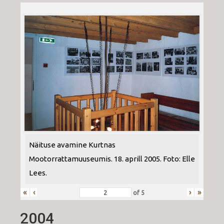
Näituse avamine Kurtnas
Mootorrattamuuseumis. 18. aprill 2005. Foto: Elle
Lees.
«
‹
›
»
of
5
2004