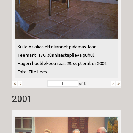
Küllo Arjakas ettekannet pidamas Jaan
Teemanti 130. sünniaastapäeva puhul.
Hageri hooldekodu saal, 29. september 2002.
Foto: Elle Lees.
«
‹
›
»
of
8
2001