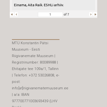
Einama, Aita Raik. ESHLi arhiiv.
«
‹
›
»
of
7
MTÜ Konstantin Pätsi
Muuseum - Eesti
Riigivanemate Muuseum |
Registrinumber: 80089988 |
Ehitajate tee 109a/1, Tallinn
| Telefon: +372 53026808, e-
post:
info[at]riigivanematemuuseum.ee
| a/a: IBAN
977700771003693439 (LHV