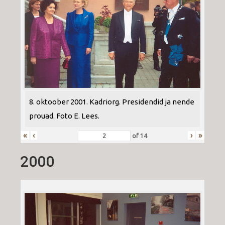
8. oktoober 2001. Kadriorg. Presidendid ja nende
prouad. Foto E. Lees.
«
‹
›
»
of
14
2000