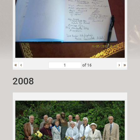
«
‹
›
»
of
16
2008