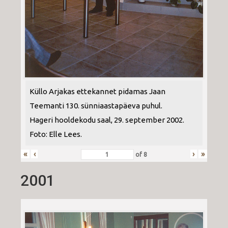
Küllo Arjakas ettekannet pidamas Jaan
Teemanti 130. sünniaastapäeva puhul.
Hageri hooldekodu saal, 29. september 2002.
Foto: Elle Lees.
«
‹
›
»
of
8
2001