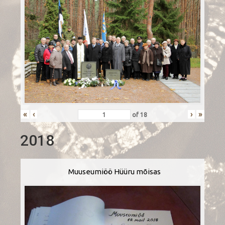
«
‹
›
»
of
18
2018
Muuseumiöö Hüüru mõisas