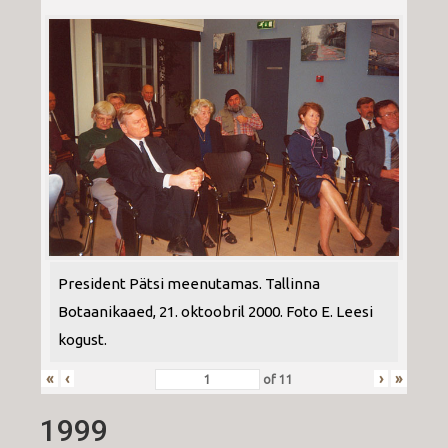
President Pätsi meenutamas. Tallinna
Botaanikaaed, 21. oktoobril 2000. Foto E. Leesi
kogust.
«
‹
›
»
of
11
1999