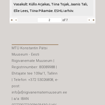
Vasakult: Küllo Arjakas, Tiina Tojak, Jaanis Tali,
Elle Lees, Tiina Pikamäe. ESHLi arhiiv.
«
‹
›
»
of
7
MTÜ Konstantin Pätsi
Muuseum - Eesti
Riigivanemate Muuseum |
Registrinumber: 80089988 |
Ehitajate tee 109a/1, Tallinn
| Telefon: +372 53026808, e-
post:
info[at]riigivanematemuuseum.ee
| a/a: IBAN
977700771003693439 (LHV