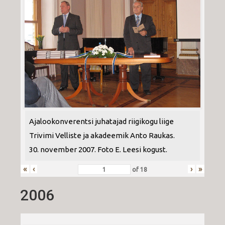
Ajalookonverentsi juhatajad riigikogu liige
Trivimi Velliste ja akadeemik Anto Raukas.
30. november 2007. Foto E. Leesi kogust.
«
‹
›
»
of
18
2006