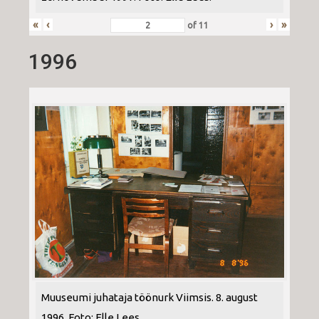
«
‹
›
»
of
11
1996
Muuseumi juhataja töönurk Viimsis. 8. august
1996. Foto: Elle Lees.