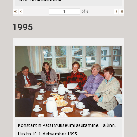
«
‹
›
»
of
6
1995
Konstantin Pätsi Muuseumi asutamine. Tallinn,
Uus tn 18, 1. detsember 1995.