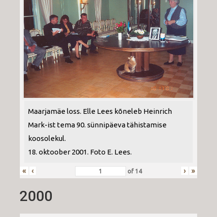
Maarjamäe loss. Elle Lees kõneleb Heinrich
Mark-ist tema 90. sünnipäeva tähistamise
koosolekul.
18. oktoober 2001. Foto E. Lees.
«
‹
›
»
of
14
2000