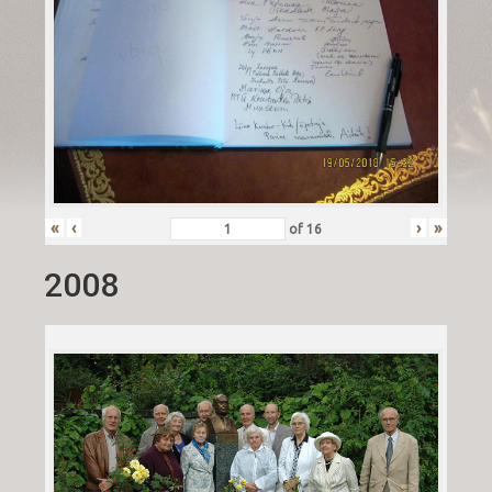
«
‹
›
»
of
16
2008