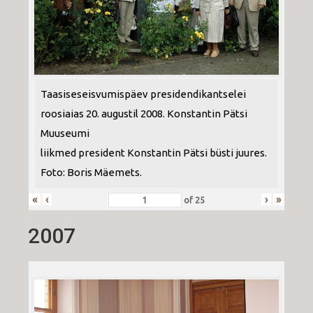
Taasiseseisvumispäev presidendikantselei
roosiaias 20. augustil 2008. Konstantin Pätsi
Muuseumi
liikmed president Konstantin Pätsi büsti juures.
Foto: Boris Mäemets.
«
‹
›
»
of
25
2007