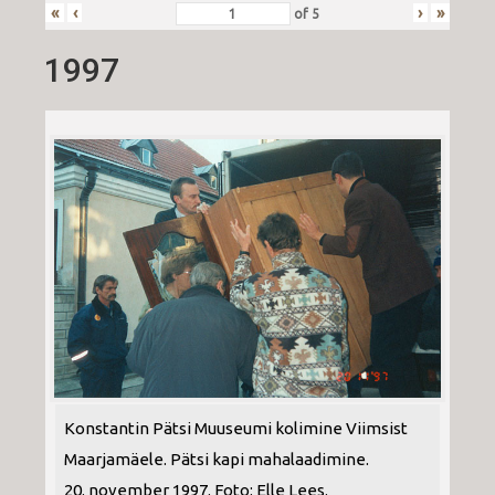
«
‹
›
»
of
5
1997
Konstantin Pätsi Muuseumi kolimine Viimsist
Maarjamäele. Pätsi kapi mahalaadimine.
20. november 1997. Foto: Elle Lees.