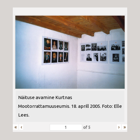
Näituse avamine Kurtnas
Mootorrattamuuseumis. 18. aprill 2005. Foto: Elle
Lees.
«
‹
›
»
of
5