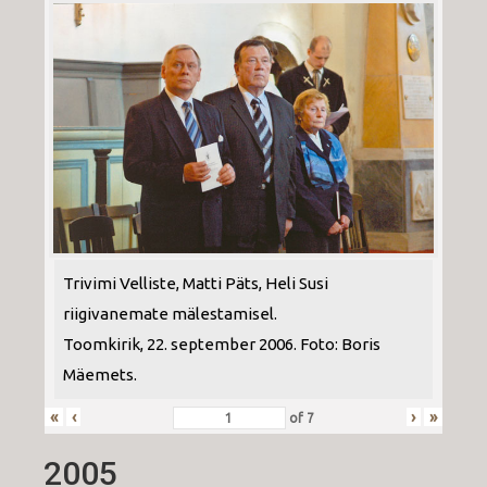
Trivimi Velliste, Matti Päts, Heli Susi
riigivanemate mälestamisel.
Toomkirik, 22. september 2006. Foto: Boris
Mäemets.
«
‹
›
»
of
7
2005