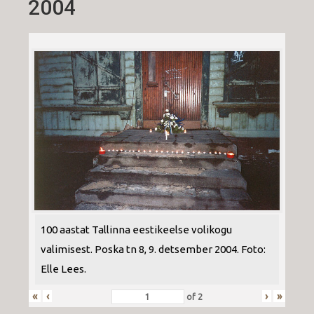
2004
100 aastat Tallinna eestikeelse volikogu
valimisest. Poska tn 8, 9. detsember 2004. Foto:
Elle Lees.
«
‹
›
»
of
2