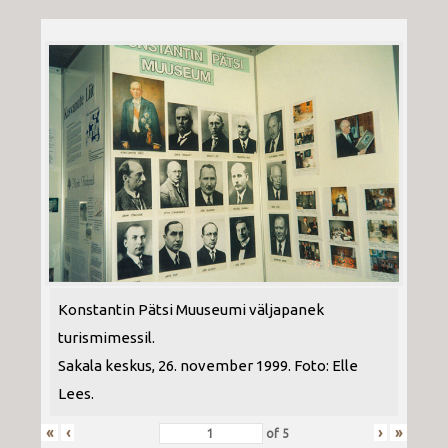
Konstantin Pätsi Muuseumi väljapanek
turismimessil.
Sakala keskus, 26. november 1999. Foto: Elle
Lees.
«
‹
›
»
of
5